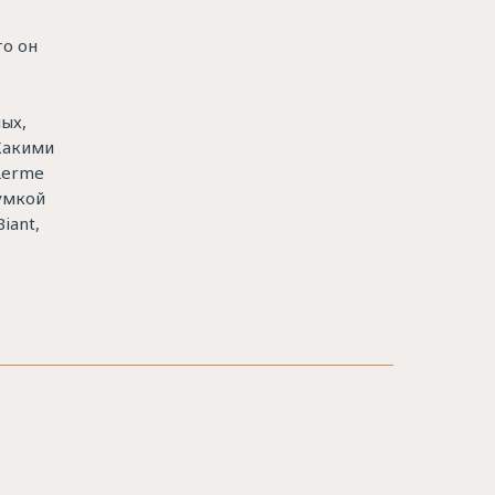
то он
ых,
 Какими
Lerme
умкой
iant,