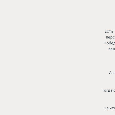
Есть 
перс
Побед
вещ
А 
Тогда 
На чт