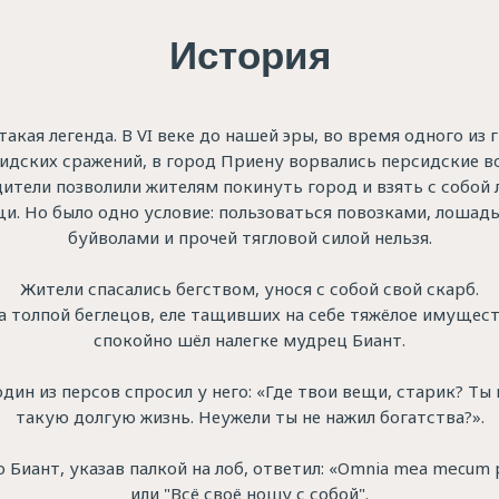
История
такая легенда. В VI веке до нашей эры, во время одного из 
идских сражений, в город Приену ворвались персидские в
ители позволили жителям покинуть город и взять с собой
и. Но было одно условие: пользоваться повозками, лошад
буйволами и прочей тягловой силой нельзя.
Жители спасались бегством, унося с собой свой скарб.
за толпой беглецов, еле тащивших на себе тяжёлое имущест
спокойно шёл налегке мудрец Биант.
один из персов спросил у него: «Где твои вещи, старик? Ты
такую долгую жизнь. Неужели ты не нажил богатства?».
о Биант, указав палкой на лоб, ответил: «Omnia mea mecum 
или "Всё своё ношу с собой".