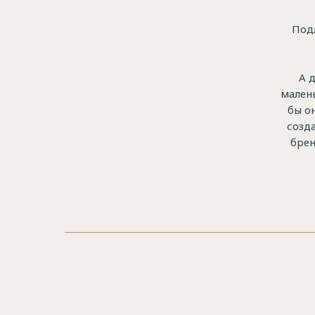
Подл
А 
малень
бы о
созд
брен