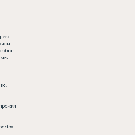
греко-
оины.
 любые
ьми,
во,
 прожил
porto»