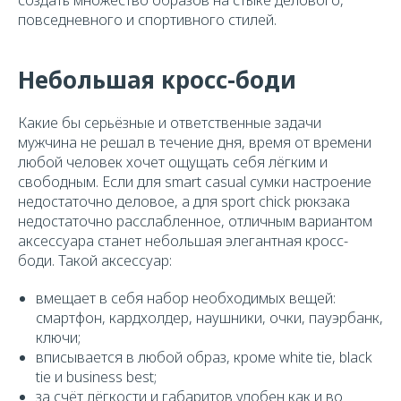
создать множество образов на стыке делового,
повседневного и спортивного стилей.
Небольшая кросс-боди
Какие бы серьёзные и ответственные задачи
мужчина не решал в течение дня, время от времени
любой человек хочет ощущать себя лёгким и
свободным. Если для smart casual сумки настроение
недостаточно деловое, а для sport chick рюкзака
недостаточно расслабленное, отличным вариантом
аксессуара станет небольшая элегантная кросс-
боди. Такой аксессуар:
вмещает в себя набор необходимых вещей:
смартфон, кардхолдер, наушники, очки, пауэрбанк,
ключи;
вписывается в любой образ, кроме white tie, black
tie и business best;
за счёт лёгкости и габаритов удобен как и во