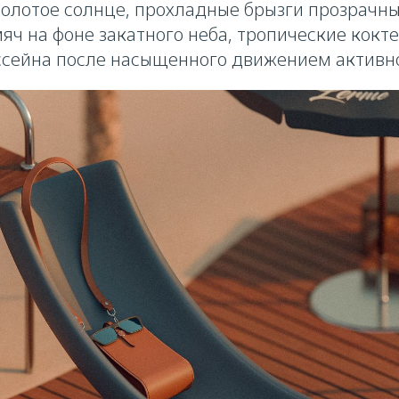
золотое солнце, прохладные брызги прозрачны
яч на фоне закатного неба, тропические кокт
ссейна после насыщенного движением активно