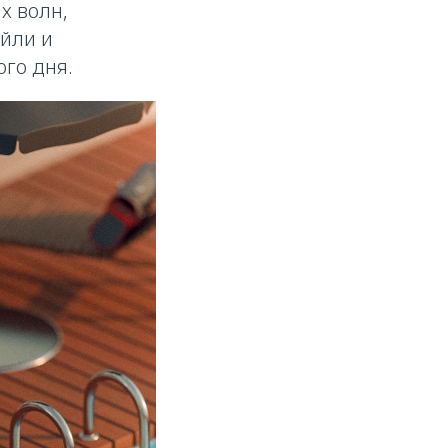
х волн,
ейли и
го дня.