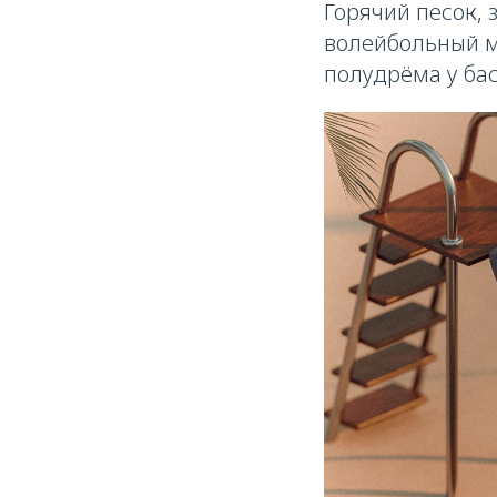
Горячий песок, 
волейбольный м
полудрёма у ба