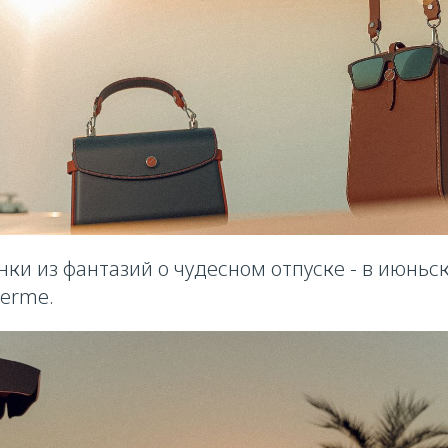
ки из фантазий о чудесном отпуске - в июньс
erme.