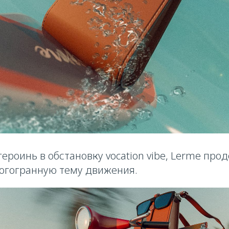
героинь в обстановку vocation vibe, Lerme про
огогранную тему движения.