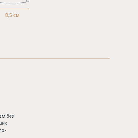
8,5 см
ем без
ших
по-